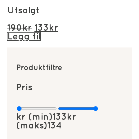
Utsolgt
Opprinnelig
Nåværende
190
kr
133
kr
pris
pris
Legg til
var:
er:
190kr.
133kr.
Produktfiltre
Pris
kr (min)
133
kr
(maks)
134