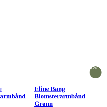
-15%
e
Eline Bang
earmbånd
Blomsterarmbånd
Grønn