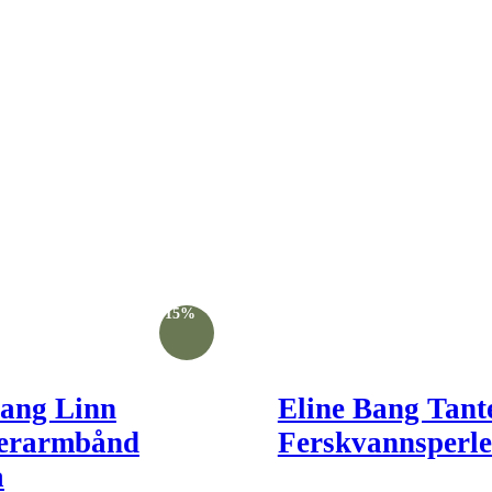
-15%
Bang Linn
Eline Bang Tant
erarmbånd
Ferskvannsperl
å