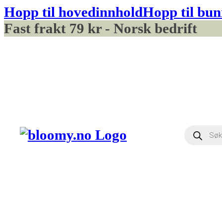
Hopp til hovedinnhold
Hopp til bun
Fast frakt 79 kr - Norsk bedrift
Produ
searc