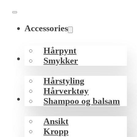
Accessories
Hårpynt
Hår
Smykker
Hårstyling
Hårverktøy
Hud
Shampoo og balsam
Ansikt
Kropp