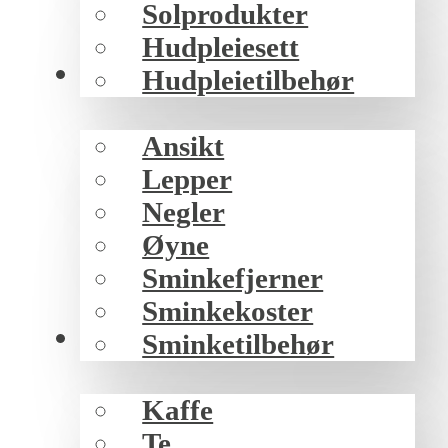
Solprodukter
Hudpleiesett
Sminke
Hudpleietilbehør
Ansikt
Lepper
Negler
Øyne
Sminkefjerner
Sminkekoster
Mat/drikke
Sminketilbehør
Kaffe
Te