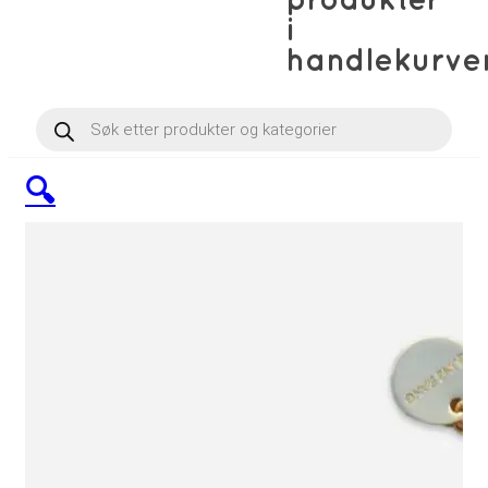
produkter
i
handlekurve
Products
search
🔍