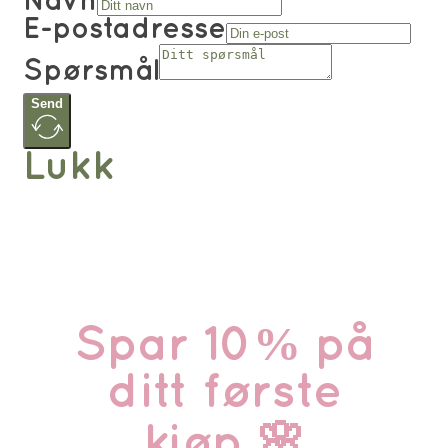
Navn
E-postadresse
Spørsmål
Send
Lukk
Spar 10% på
ditt første
kjøp 🌸