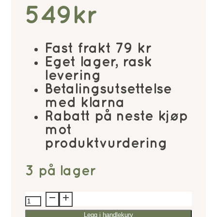
549
kr
Fast frakt 79 kr
Eget lager, rask
levering
Betalingsutsettelse
med klarna
Rabatt på neste kjøp
mot
produktvurdering
3 på lager
Eline
Bang
Legg i handlekurv