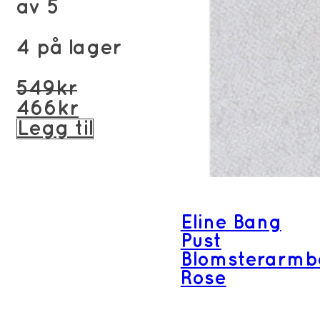
av 5
4 på lager
Opprinnelig
549
kr
pris
Nåværende
466
kr
var:
pris
Legg til
549kr.
er:
466kr.
Eline Bang
Pust
Blomsterarmb
Rose