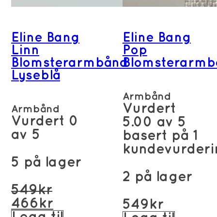
Eline Bang
Eline Bang
Linn
Pop
Blomsterarmbånd
Blomsterarmb
Lyseblå
Armbånd
Vurdert
Armbånd
Vurdert
0
5.00
av 5
av 5
basert på
1
kundevurderi
5 på lager
2 på lager
Opprinnelig
549
kr
pris
Nåværende
466
kr
549
kr
var:
pris