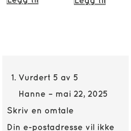
Legg til
Legg til
549kr.
er:
466kr.
Vurdert
5
av 5
Hanne
–
mai 22, 2025
Skriv en omtale
Din e-postadresse vil ikke