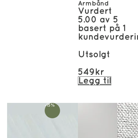
Armbånd
Vurdert
5.00
av 5
basert på
1
kundevurderi
Utsolgt
549
kr
Legg til
-15%