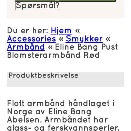
Pust
Spørsmål?
Blomsterarmbånd
Rød
antall
Du er her:
Hjem
»
Accessories
»
Smykker
»
Armbånd
»
Eline Bang Pust
Blomsterarmbånd Rød
Produktbeskrivelse
Flott armbånd håndlaget i
Norge av Eline Bang
Abelsen. Armbåndet har
glass- og ferskvannsperler,