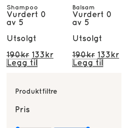
Shampoo
Balsam
Vurdert
0
Vurdert
0
av 5
av 5
Utsolgt
Utsolgt
Opprinnelig
Nåværende
Opprin
N
190
kr
133
kr
190
kr
133
kr
pris
pris
pris
pr
Legg til
Legg til
var:
er:
var:
er
190kr.
133kr.
190kr.
13
Produktfiltre
Pris