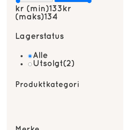
kr (min)
133
kr
(maks)
134
Lagerstatus
Alle
Utsolgt
(2)
Produktkategori
Merke