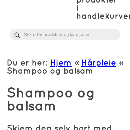
produkter
i
handlekurve
Products
search
Du er her:
Hjem
»
Hårpleie
»
Shampoo og balsam
Shampoo og
balsam
Skjem deg selv bort med