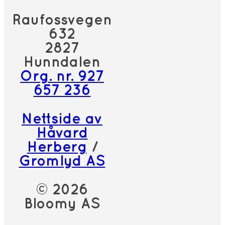
Raufossvegen
632
2827
Hunndalen
Org. nr. 927
657 236
Nettside av
Håvard
Herberg
/
Gromlyd AS
© 2026
Bloomy AS