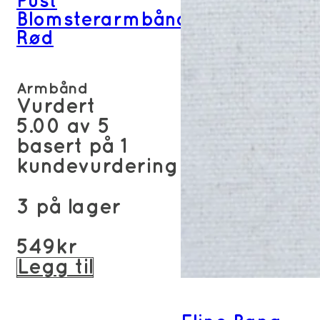
Pust
Blomsterarmbånd
Rød
Armbånd
Vurdert
5.00
av 5
basert på
1
kundevurdering
3 på lager
549
kr
Legg til