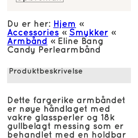
Perlearmbånd
antall
Du er her:
Hjem
»
Accessories
»
Smykker
»
Armbånd
»
Eline Bang
Candy Perlearmbånd
Produktbeskrivelse
Dette fargerike armbåndet
er nøye håndlaget med
vakre glassperler og 18k
gullbelagt messing som er
behandlet med en holdbar