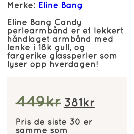
Merke:
Eline Bang
Eline Bang Candy
perlearmbånd er et lekkert
håndlaget armbånd med
lenke i 18k gull, og
fargerike glassperler som
lyser opp hverdagen!
Opprinne
Nåv
449
kr
381
kr
pris
pris
Pris de siste 30 er
var:
er:
samme som