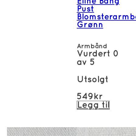
Eline Bang
Pust
Blomsterarmb
Grønn
Armbånd
Vurdert
0
av 5
Utsolgt
549
kr
Legg til