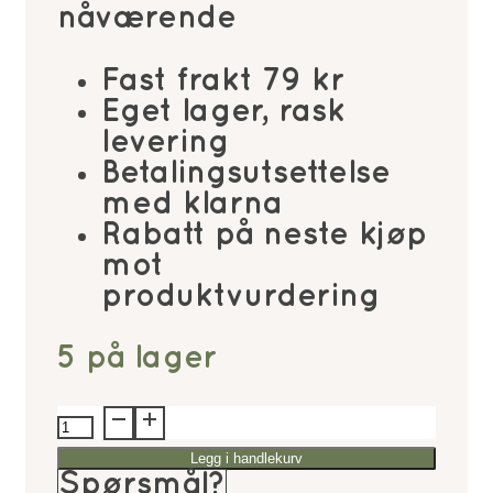
nåværende
449kr.
381kr
Fast frakt 79 kr
Eget lager, rask
levering
Betalingsutsettelse
med klarna
Rabatt på neste kjøp
mot
produktvurdering
5 på lager
Eline
Bang
Legg i handlekurv
Candy
Spørsmål?