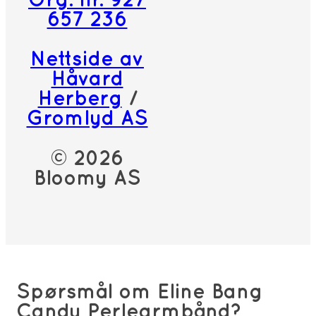
Org. nr. 927
657 236
Nettside av
Håvard
Herberg
/
Gromlyd AS
© 2026
Bloomy AS
Spørsmål om Eline Bang
Candy Perlearmbånd?