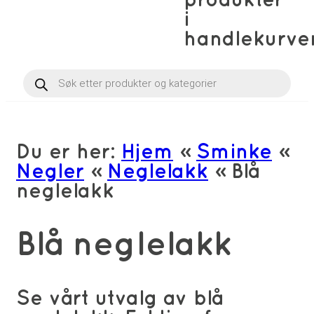
produkter
i
handlekurve
Products
search
Du er her:
Hjem
»
Sminke
»
Negler
»
Neglelakk
»
Blå
neglelakk
Blå neglelakk
Se vårt utvalg av blå