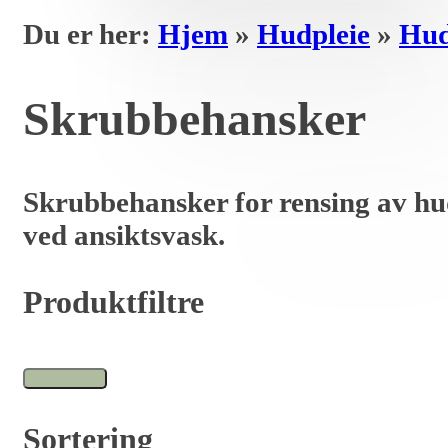
Du er her:
Hjem
»
Hudpleie
»
Hud
Skrubbehansker
Skrubbehansker for rensing av hud
ved ansiktsvask.
Produktfiltre
Sortering