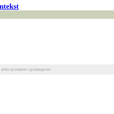
ntekst
cts
h