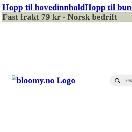
Hopp til hovedinnhold
Hopp til bun
Fast frakt 79 kr - Norsk bedrift
Produ
searc