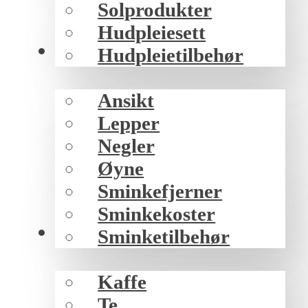
Solprodukter
Hudpleiesett
Sminke
Hudpleietilbehør
Ansikt
Lepper
Negler
Øyne
Sminkefjerner
Sminkekoster
Mat/drikke
Sminketilbehør
Kaffe
Te