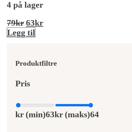
4 på lager
Opprinnelig
Nåværende
79
kr
63
kr
pris
pris
Legg til
var:
er:
79kr.
63kr.
Produktfiltre
Pris
kr (min)
63
kr (maks)
64