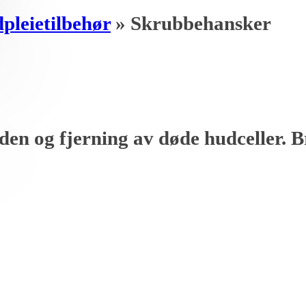
pleietilbehør
»
Skrubbehansker
en og fjerning av døde hudceller. B