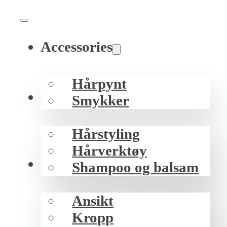
Accessories
Hårpynt
Hår
Smykker
Hårstyling
Hårverktøy
Hud
Shampoo og balsam
Ansikt
Kropp