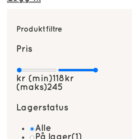
var:
er:
169kr.
118kr.
Produktfiltre
Pris
kr (min)
118
kr
(maks)
245
Lagerstatus
Alle
På lager
(1)