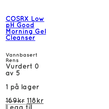
COSRX Low
pH Good
Morning Gel
Cleanser
Vannbasert
Rens
Vurdert
0
av 5
1 på lager
Opprinnelig
Nåværende
169
kr
118
kr
pris
pris
Legg til