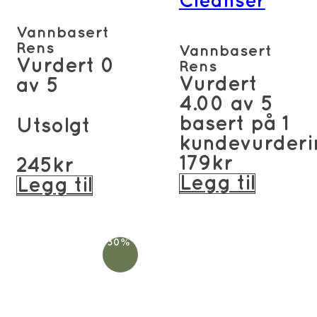
Cleanser
Vannbasert
Rens
Vannbasert
Vurdert
0
Rens
Vurdert
av 5
4.00
av 5
basert på
1
Utsolgt
kundevurderi
179
kr
245
kr
Legg til
Legg til
-30%