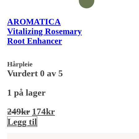
AROMATICA
Vitalizing Rosemary
Root Enhancer
Hårpleie
Vurdert
0
av 5
1 på lager
Opprinnelig
Nåværende
249
kr
174
kr
pris
pris
Legg til
var:
er: