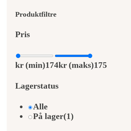
249kr.
174kr.
Produktfiltre
Pris
kr (min)
174
kr (maks)
175
Lagerstatus
Alle
På lager
(1)