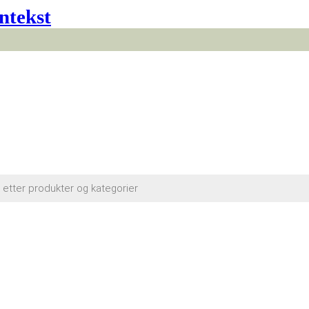
ntekst
cts
h