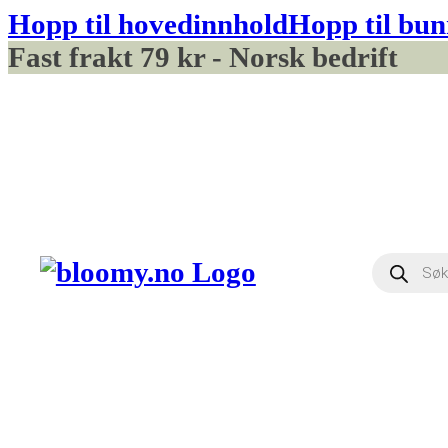
Hopp til hovedinnhold
Hopp til bun
Fast frakt 79 kr - Norsk bedrift
Produ
searc