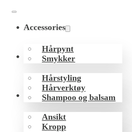
Accessories
Hårpynt
Hår
Smykker
Hårstyling
Hårverktøy
Hud
Shampoo og balsam
Ansikt
Kropp