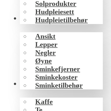
Solprodukter
Hudpleiesett
Sminke
Hudpleietilbehør
Ansikt
Lepper
Negler
Øyne
Sminkefjerner
Sminkekoster
Mat/drikke
Sminketilbehør
Kaffe
Te