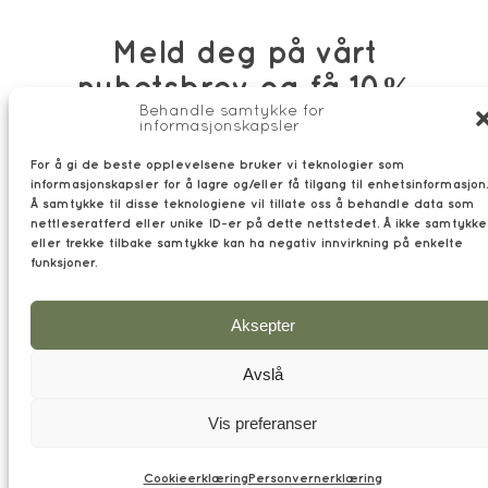
Meld deg på vårt
nyhetsbrev og få 10%
Behandle samtykke for
på ditt neste kjøp. Kun
informasjonskapsler
gyldig en gang per e-
For å gi de beste opplevelsene bruker vi teknologier som
post.
informasjonskapsler for å lagre og/eller få tilgang til enhetsinformasjon.
Meld meg på
Å samtykke til disse teknologiene vil tillate oss å behandle data som
nettleseratferd eller unike ID-er på dette nettstedet. Å ikke samtykke
nyhetsbrev
eller trekke tilbake samtykke kan ha negativ innvirkning på enkelte
funksjoner.
Lukk
Aksepter
Avslå
Vis preferanser
Cookieerklæring
Personvernerklæring