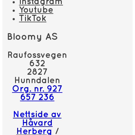
Instagram
Youtube
TikTok
Bloomy AS
Raufossvegen
632
2827
Hunndalen
Org. nr. 927
657 236
Nettside av
Håvard
Herberg
/