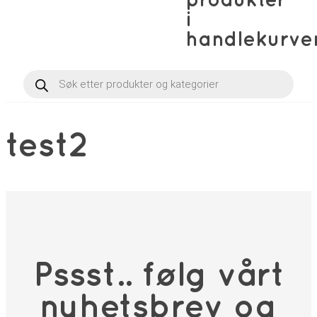
produkter
i
handlekurve
Products
search
test2
Pssst.. følg vårt
nyhetsbrev og