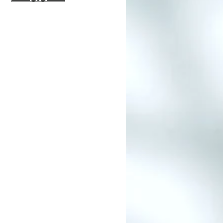
var:
er:
79kr.
63kr.