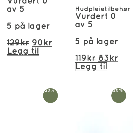
Vurdert
0
av 5
Hudpleietilbehør
Vurdert
0
av 5
5 på lager
5 på lager
Opprinnelig
Nåværende
129
kr
90
kr
pris
pris
Legg til
Opprinn
Nå
119
kr
83
kr
var:
er:
pris
pri
Legg til
129kr.
90kr.
var:
er:
119kr.
83k
-20%
-20%