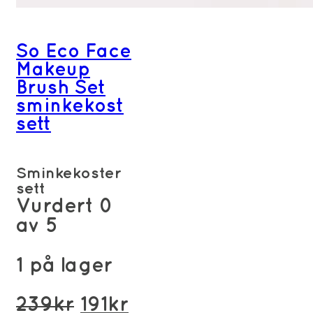
So Eco Face
Makeup
Brush Set
sminkekost
sett
Sminkekoster
sett
Vurdert
0
av 5
1 på lager
Opprinnelig
Nåværende
239
kr
191
kr