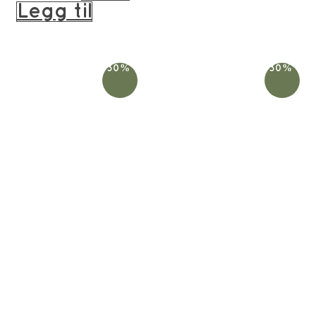
pris
pris
Legg til
var:
er:
239kr.
191kr.
-30%
-30%