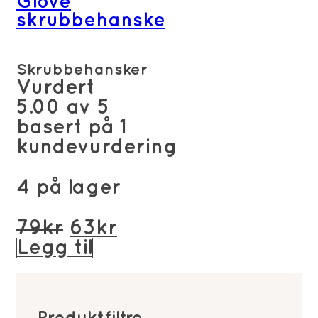
Glove
skrubbehanske
Skrubbehansker
Vurdert
5.00
av 5
basert på
1
kundevurdering
4 på lager
Opprinnelig
Nåværende
79
kr
63
kr
pris
pris
Legg til
var:
er:
79kr.
63kr.