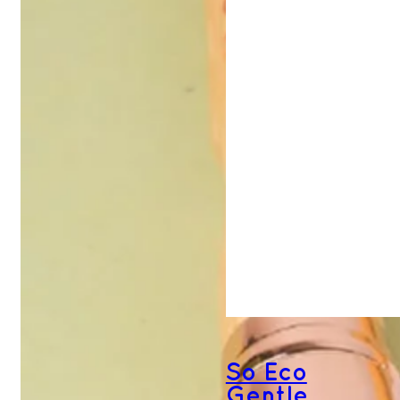
So Eco
Gentle