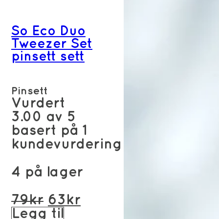
So Eco Duo
Tweezer Set
pinsett sett
Pinsett
Vurdert
3.00
av 5
basert på
1
kundevurdering
4 på lager
Opprinnelig
Nåværende
79
kr
63
kr
pris
pris
Legg til