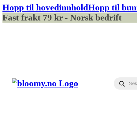
Hopp til hovedinnhold
Hopp til bun
Fast frakt 79 kr - Norsk bedrift
Produ
searc