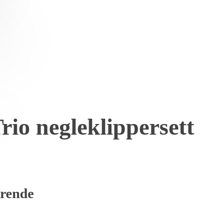
rio negleklippersett
ærende