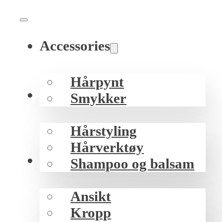
Accessories
Hårpynt
Hår
Smykker
Hårstyling
Hårverktøy
Hud
Shampoo og balsam
Ansikt
Kropp