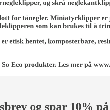
yrnegleklipper, og skrå neglekantklip
 flott for tånegler. Miniatyrklipper e
leklipperen som kan brukes til å tr
er etisk hentet, komposterbare, resi
gte So Eco produkter. Les mer på www
etsbrev og spar 10% på