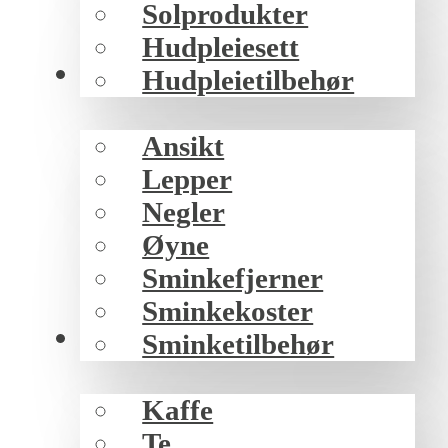
Solprodukter
Hudpleiesett
Sminke
Hudpleietilbehør
Ansikt
Lepper
Negler
Øyne
Sminkefjerner
Sminkekoster
Mat/drikke
Sminketilbehør
Kaffe
Te