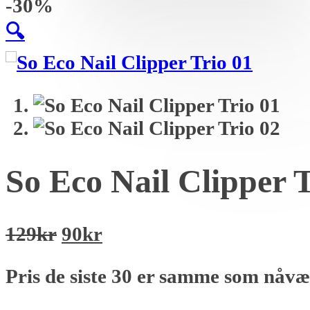
-30%
🔍
So Eco Nail Clipper T
Opprinnelig
Nåværende
129
kr
90
kr
pris
pris
Pris de siste 30 er samme som nåv
var:
er:
129kr.
90kr.