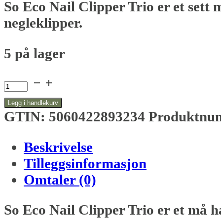
So Eco Nail Clipper Trio er et sett 
negleklipper.
5 på lager
So
Eco
Legg i handlekurv
Nail
GTIN: 5060422893234
Produktnu
Clipper
Beskrivelse
Trio
Tilleggsinformasjon
negleklippersett
Omtaler (0)
antall
So Eco Nail Clipper Trio er et må ha