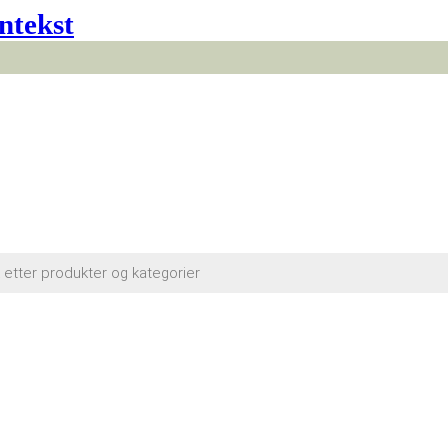
ntekst
cts
h