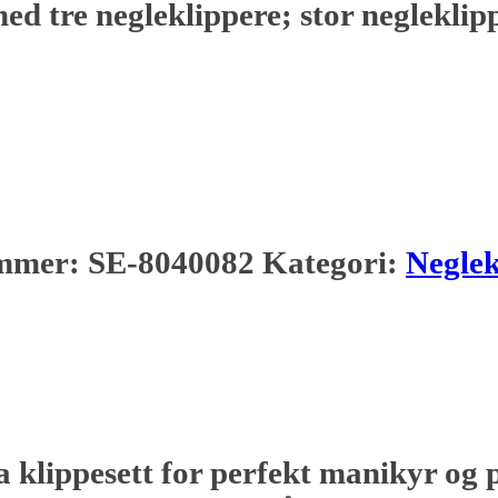
med tre negleklippere; stor negleklip
mmer:
SE-8040082
Kategori:
Neglek
 klippesett for perfekt manikyr og p