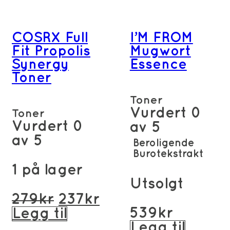
COSRX Full
I’M FROM
Fit Propolis
Mugwort
Synergy
Essence
Toner
Toner
Vurdert
0
Toner
Vurdert
0
av 5
av 5
Beroligende
Burotekstrakt
1 på lager
Utsolgt
Opprinnelig
Nåværende
279
kr
237
kr
pris
pris
539
kr
Legg til
var:
er:
Legg til