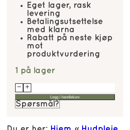
Eget lager, rask
levering
Betalingsutsettelse
med klarna
Rabatt på neste kjøp
mot
produktvurdering
1 på lager
Beauty
of
Legg i handlekurv
Joseon
Spørsmål?
Ginseng
Essence
Water
Du er her:
Hjem
»
Hudpleie