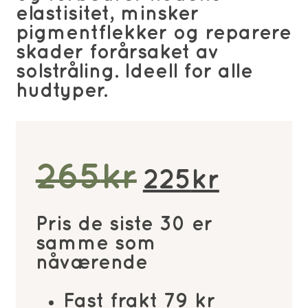
elastisitet, minsker
pigmentflekker og reparere
skader forårsaket av
solstråling. Ideell for alle
hudtyper.
Opprinne
Nåv
265
kr
225
kr
pris
pris
Pris de siste 30 er
var:
er:
samme som
nåværende
265kr.
225kr
Fast frakt 79 kr