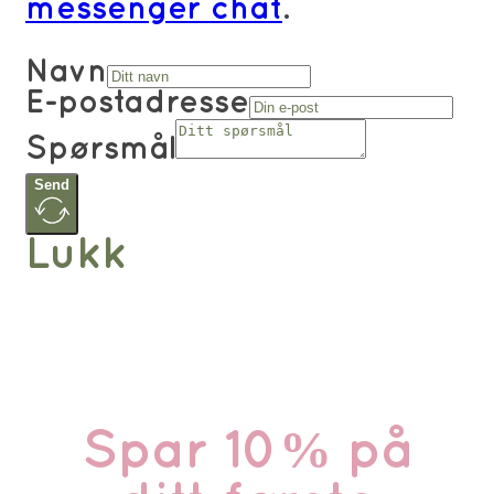
messenger chat
.
Navn
E-postadresse
Spørsmål
Send
Lukk
Spar 10% på