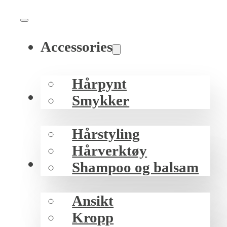
Accessories
Hårpynt
Hår
Smykker
Hårstyling
Hårverktøy
Hud
Shampoo og balsam
Ansikt
Kropp