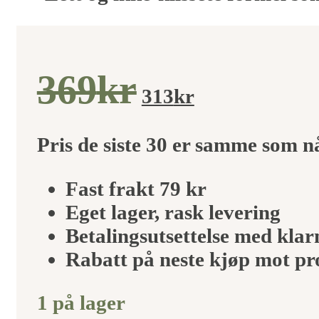
Opprinnel
Nåvær
369
kr
313
kr
pris
pris
Pris de siste 30 er samme som 
var:
er:
Fast frakt 79 kr
Eget lager, rask levering
369kr.
313kr.
Betalingsutsettelse med klar
Rabatt på neste kjøp mot p
1 på lager