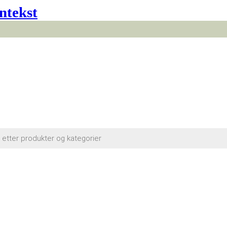
ntekst
cts
h