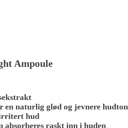
ight Ampoule
sekstrakt
ir en naturlig glød og jevnere hudto
irritert hud
m absorberes raskt inn i huden