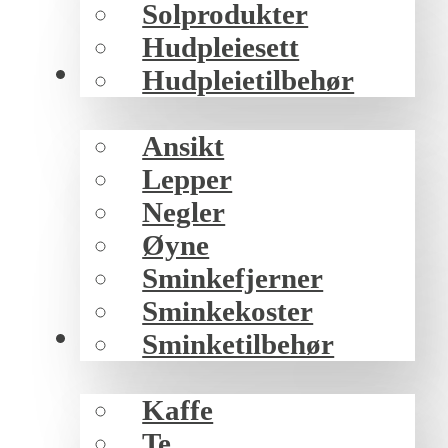
Solprodukter
Hudpleiesett
Sminke
Hudpleietilbehør
Ansikt
Lepper
Negler
Øyne
Sminkefjerner
Sminkekoster
Mat/drikke
Sminketilbehør
Kaffe
Te