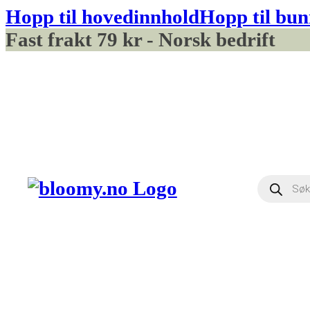
Hopp til hovedinnhold
Hopp til bun
Fast frakt 79 kr - Norsk bedrift
Produ
searc