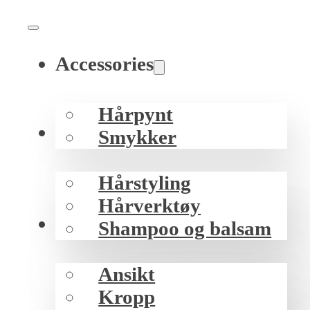
Accessories
Hårpynt
Hår
Smykker
Hårstyling
Hårverktøy
Hud
Shampoo og balsam
Ansikt
Kropp