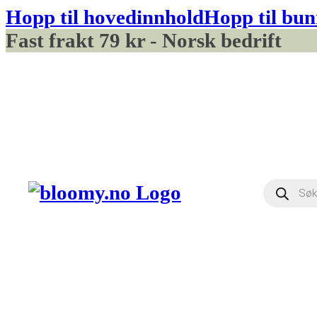
Hopp til hovedinnhold
Hopp til bun
Fast frakt 79 kr - Norsk bedrift
Produ
searc