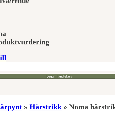
nåværende
na
roduktvurdering
ill
Legg i handlekurv
årpynt
»
Hårstrikk
»
Noma hårstrik