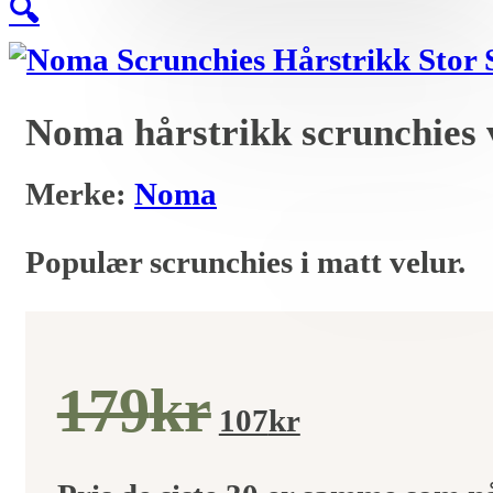
🔍
Noma hårstrikk scrunchies 
Merke:
Noma
Populær scrunchies i matt velur.
Opprinnel
Nåvær
179
kr
107
kr
pris
pris