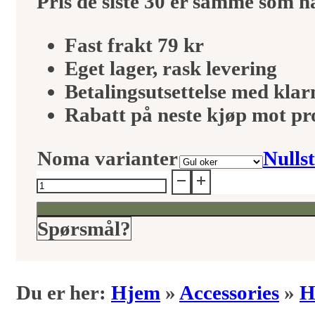
Pris de siste 30 er samme som 
var:
er:
Fast frakt 79 kr
Eget lager, rask levering
179kr.
107kr.
Betalingsutsettelse med klar
Rabatt på neste kjøp mot p
Noma varianter
Nullst
Noma
hårstrikk
scrunchies
Spørsmål?
velur
antall
Du er her:
Hjem
»
Accessories
»
H