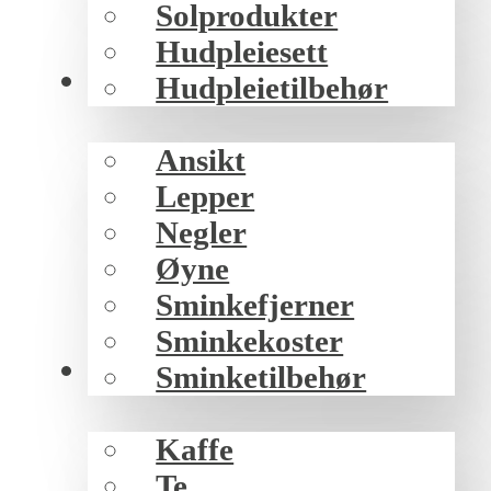
Solprodukter
Hudpleiesett
Sminke
Hudpleietilbehør
Ansikt
Lepper
Negler
Øyne
Sminkefjerner
Sminkekoster
Mat/drikke
Sminketilbehør
Kaffe
Te