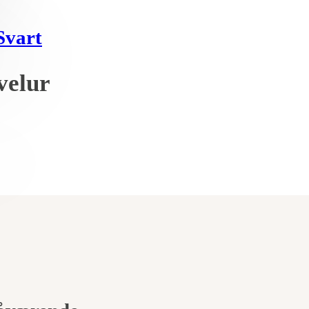
velur
ig
ende