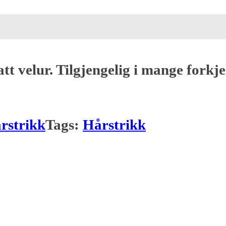
t velur. Tilgjengelig i mange forkjel
rstrikk
Tags:
Hårstrikk