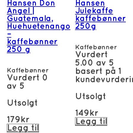
Hansen Don
Hansen
Angel |
Julekaffe
Guatemala,
kaffebønner
Huehuetenango
250g
–
kaffebønner
Kaffebønner
250 g
Vurdert
5.00
av 5
Kaffebønner
basert på
1
Vurdert
0
kundevurderi
av 5
Utsolgt
Utsolgt
149
kr
179
kr
Legg til
Legg til