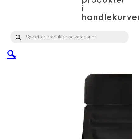
produkter
i
handlekurve
Products
search
🔍