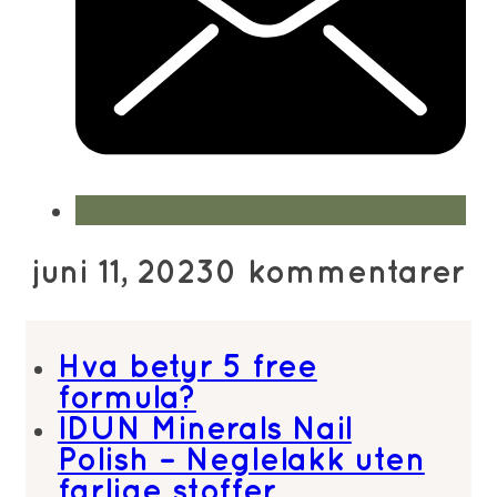
juni 11, 2023
0 kommentarer
Hva betyr 5 free
formula?
IDUN Minerals Nail
Polish – Neglelakk uten
farlige stoffer