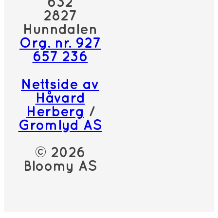
632
2827
Hunndalen
Org. nr. 927
657 236
Nettside av
Håvard
Herberg
/
Gromlyd AS
© 2026
Bloomy AS