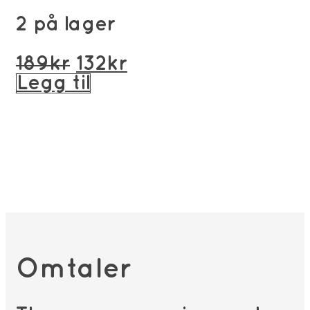
2 på lager
Opprinnelig
Nåværende
189
kr
132
kr
pris
pris
Legg til
var:
er:
189kr.
132kr.
Omtaler