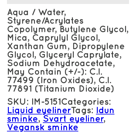
Aqua / Water,
Styrene/Acrylates
Copolymer, Butylene Glycol,
Mica, Caprylyl Glycol,
Xanthan Gum, Dipropylene
Glycol, Glyceryl Caprylate,
Sodium Dehydroacetate,
May Contain (+/-): C.I.
77499 (Iron Oxides), C.I.
77891 (Titanium Dioxide)
SKU:
IM-5151
Categories:
Liquid eyeliner
Tags:
Idun
sminke
,
Svart eyeliner
,
Vegansk sminke