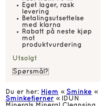
Eget lager, rask
levering
Betalingsutsettelse
med klarna
Rabatt på neste kjøp
mot
produktvurdering
Utsolgt
Spørsmål?
Du er her:
Hjem
»
Sminke
»
Sminkefjerner
»
IDUN
Minerals Mineral Cleansing