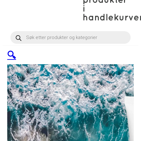
produkter
i
handlekurve
Products
search
🔍