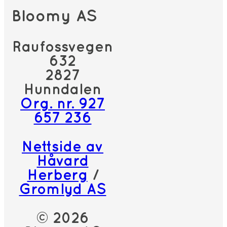
Bloomy AS
Raufossvegen
632
2827
Hunndalen
Org. nr. 927
657 236
Nettside av
Håvard
Herberg
/
Gromlyd AS
© 2026