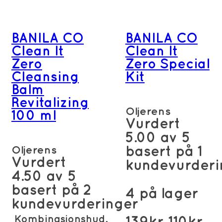
BANILA CO
BANILA CO
Clean It
Clean It
Zero
Zero Special
Cleansing
Kit
Balm
Revitalizing
Oljerens
100 ml
Vurdert
5.00
av 5
Oljerens
basert på
1
Vurdert
kundevurderi
4.50
av 5
basert på
2
4 på lager
kundevurderinger
Kombinasjonshud,
Opprinn
Nå