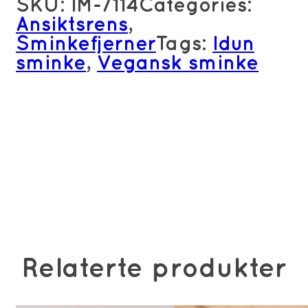
SKU:
IM-7114
Categories:
Ansiktsrens
,
Sminkefjerner
Tags:
Idun
sminke
,
Vegansk sminke
Relaterte produkter