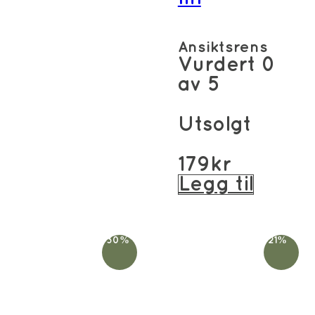
Ansiktsrens
Vurdert
0
av 5
Utsolgt
179
kr
Legg til
-30%
-21%