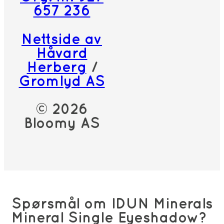
657 236
Nettside av
Håvard
Herberg
/
Gromlyd AS
© 2026
Bloomy AS
Spørsmål om IDUN Minerals
Mineral Single Eyeshadow?