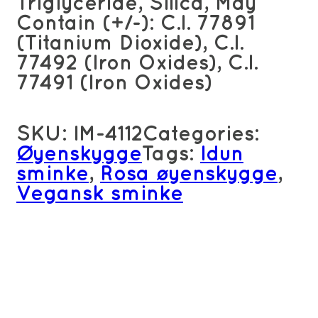
Triglyceride, Silica, May
Contain (+/-): C.I. 77891
(Titanium Dioxide), C.I.
77492 (Iron Oxides), C.I.
77491 (Iron Oxides)
SKU:
IM-4112
Categories:
Øyenskygge
Tags:
Idun
sminke
,
Rosa øyenskygge
,
Vegansk sminke