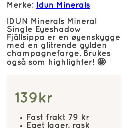
Merke:
Idun Minerals
IDUN Minerals Mineral
Single Eyeshadow
Fjällsippa er en øyenskygge
med en glitrende gylden
champagnefarge. Brukes
også som highlighter! 🤩
139
kr
Fast frakt 79 kr
Eget lager, rask