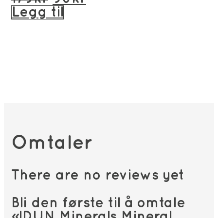
pris
pris
Legg til
var:
er:
179kr.
90kr.
Omtaler
There are no reviews yet
Bli den første til å omtale
«IDUN Minerals Mineral