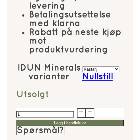
levering
Betalingsutsettelse
med klarna
Rabatt på neste kjøp
mot
produktvurdering
IDUN Minerals
varianter
Nullstill
Utsolgt
IDUN
Minerals
Legg i handlekurv
Mineral
Spørsmål?
Single