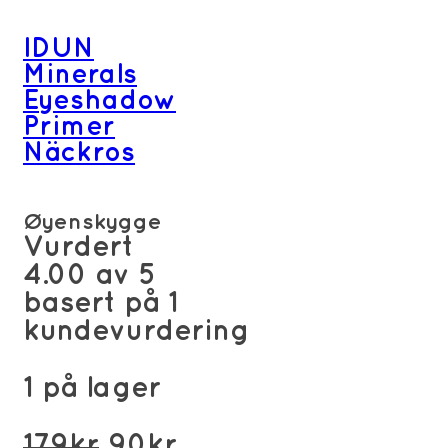
IDUN
Minerals
Eyeshadow
Primer
Näckros
Øyenskygge
Vurdert
4.00
av 5
basert på
1
kundevurdering
1 på lager
Opprinnelig
Nåværende
179
kr
90
kr