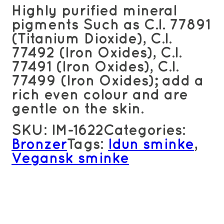
Highly purified mineral
pigments Such as C.I. 77891
(Titanium Dioxide), C.I.
77492 (Iron Oxides), C.I.
77491 (Iron Oxides), C.I.
77499 (Iron Oxides); add a
rich even colour and are
gentle on the skin.
SKU:
IM-1622
Categories:
Bronzer
Tags:
Idun sminke
,
Vegansk sminke