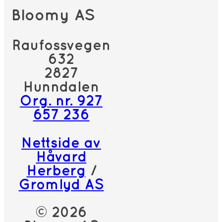
Bloomy AS
Raufossvegen
632
2827
Hunndalen
Org. nr. 927
657 236
Nettside av
Håvard
Herberg
/
Gromlyd AS
© 2026