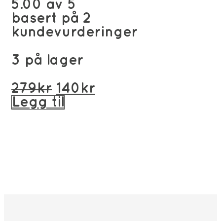
5.00
av 5
basert på
2
kundevurderinger
3 på lager
Opprinnelig
Nåværende
279
kr
140
kr
pris
pris
Legg til
var:
er:
279kr.
140kr.