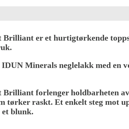
rilliant er et h
urtigtørkende topps
ruk.
l IDUN Minerals neglelakk med en v
Brilliant forlenger holdbarheten a
m tørker raskt. Et enkelt steg mot up
 et blunk.