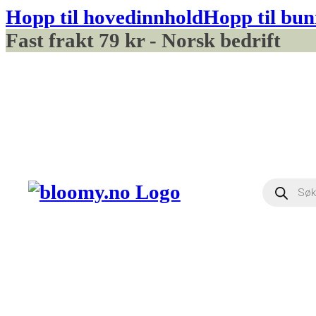
Hopp til hovedinnhold
Hopp til bun
Fast frakt 79 kr - Norsk bedrift
Produ
searc