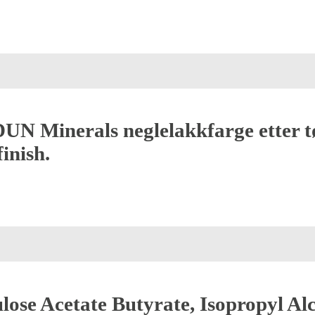
IDUN Minerals neglelakkfarge etter tø
finish.
ulose Acetate Butyrate, Isopropyl Al