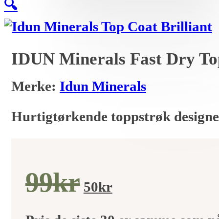
🔍
IDUN Minerals Fast Dry Top
Merke:
Idun Minerals
Hurtigtørkende toppstrøk designet
Opprinneli
Nåværen
99
kr
50
kr
pris
pris