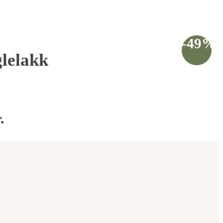
-49%
glelakk
.