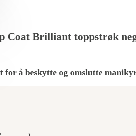
 Coat Brilliant toppstrøk ne
 for å beskytte og omslutte manikyr
g
de