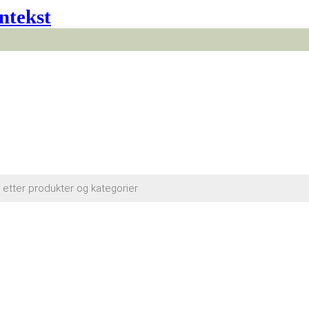
ntekst
cts
h