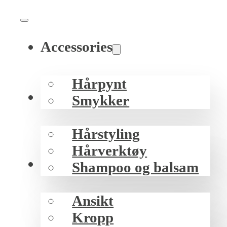
Accessories
Hårpynt
Hår
Smykker
Hårstyling
Hårverktøy
Hud
Shampoo og balsam
Ansikt
Kropp