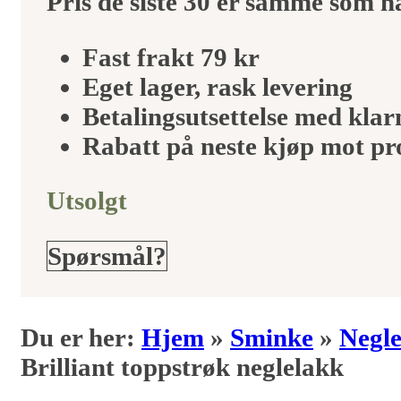
Pris de siste 30 er samme som 
var:
er:
Fast frakt 79 kr
Eget lager, rask levering
99kr.
50kr.
Betalingsutsettelse med klar
Rabatt på neste kjøp mot p
Utsolgt
Spørsmål?
Du er her:
Hjem
»
Sminke
»
Negle
Brilliant toppstrøk neglelakk