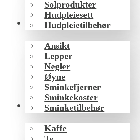
Solprodukter
Hudpleiesett
Sminke
Hudpleietilbehør
Ansikt
Lepper
Negler
Øyne
Sminkefjerner
Sminkekoster
Mat/drikke
Sminketilbehør
Kaffe
Te