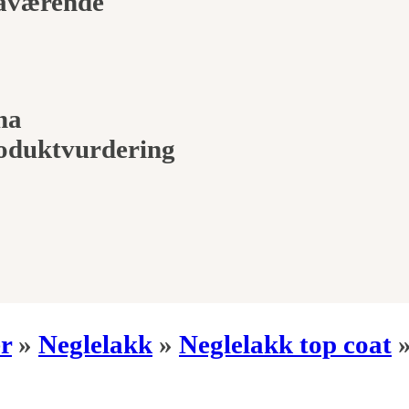
nåværende
na
roduktvurdering
r
»
Neglelakk
»
Neglelakk top coat