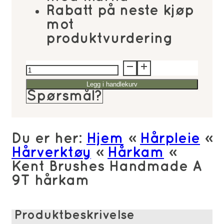
Rabatt på neste kjøp
mot
produktvurdering
Kent
Brushes
Legg i handlekurv
Handmade
Spørsmål?
A
9T
hårkam
Du er her:
Hjem
»
Hårpleie
»
antall
Hårverktøy
»
Hårkam
»
Kent Brushes Handmade A
9T hårkam
Produktbeskrivelse