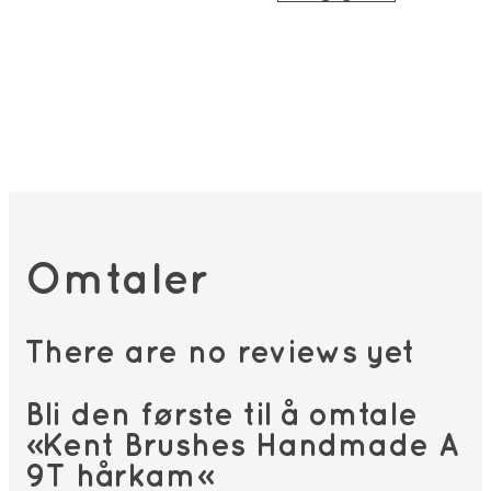
var:
er:
134kr.
114
Omtaler
There are no reviews yet
Bli den første til å omtale
«Kent Brushes Handmade A
9T hårkam»