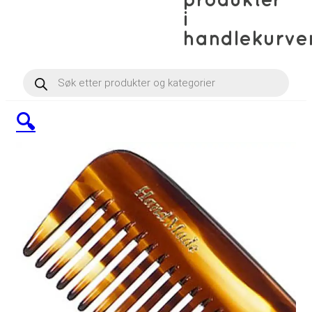
produkter
i
handlekurve
Products
search
🔍