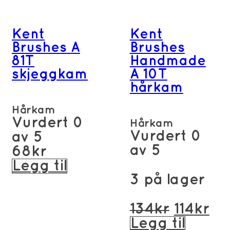
Kent
Kent
Brushes A
Brushes
81T
Handmade
skjeggkam
A 10T
hårkam
Hårkam
Vurdert
0
Hårkam
Vurdert
0
av 5
av 5
68
kr
Legg til
3 på lager
Opprinn
Nå
134
kr
114
kr
pris
pri
Legg til