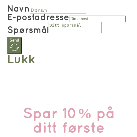
Navn
E-postadresse
Spørsmål
Send
Lukk
Spar 10% på
ditt første