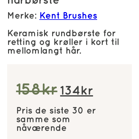
hårbørste
Merke:
Kent Brushes
Keramisk rundbørste for
retting og krøller i kort til
mellomlangt hår.
Opprinnel
Nåvæ
158
kr
134
kr
pris
pris
Pris de siste 30 er
var:
er:
samme som
nåværende
158kr.
134kr.