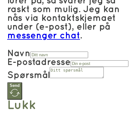
lurer på, så svarer jeg så
raskt som mulig. Jeg kan
nås via kontaktskjemaet
under (e-post), eller på
messenger chat
.
Navn
E-postadresse
Spørsmål
Send
Lukk