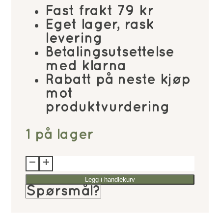
Fast frakt 79 kr
Eget lager, rask
levering
Betalingsutsettelse
med klarna
Rabatt på neste kjøp
mot
produktvurdering
1 på lager
Kent
Brushes
Legg i handlekurv
Perfect
Spørsmål?
For
Curling