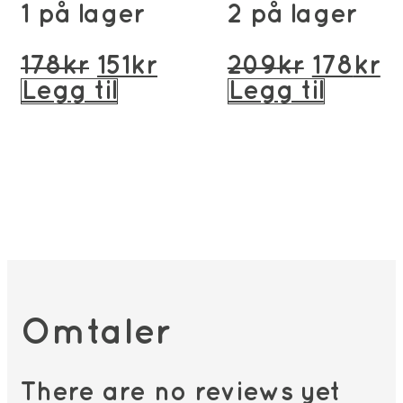
1 på lager
2 på lager
Opprinnelig
Nåværende
Opprin
N
178
kr
151
kr
209
kr
178
kr
pris
pris
pris
p
Legg til
Legg til
var:
er:
var:
er
178kr.
151kr.
209kr.
1
Omtaler
There are no reviews yet