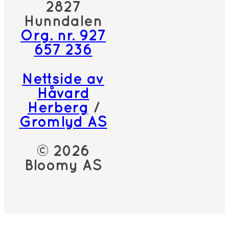
2827
Hunndalen
Org. nr. 927
657 236
Nettside av
Håvard
Herberg
/
Gromlyd AS
© 2026
Bloomy AS