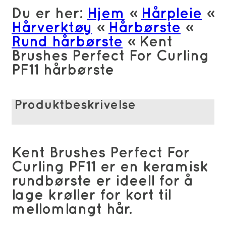
PF11
Du er her:
Hjem
»
Hårpleie
»
hårbørste
Hårverktøy
»
Hårbørste
»
antall
Rund hårbørste
»
Kent
Brushes Perfect For Curling
PF11 hårbørste
Produktbeskrivelse
Kent Brushes Perfect For
Curling PF11 er en keramisk
rundbørste er ideell for å
lage krøller for kort til
mellomlangt hår.