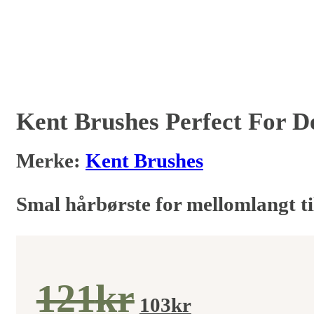
Kent Brushes Perfect For D
Merke:
Kent Brushes
Smal hårbørste for mellomlangt til
Opprinnel
Nåvær
121
kr
103
kr