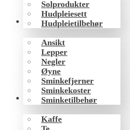
Solprodukter
Hudpleiesett
Sminke
Hudpleietilbehør
Ansikt
Lepper
Negler
Øyne
Sminkefjerner
Sminkekoster
Mat/drikke
Sminketilbehør
Kaffe
Te