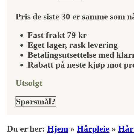
pris
pris
Pris de siste 30 er samme som 
var:
er:
Fast frakt 79 kr
Eget lager, rask levering
121kr.
103kr.
Betalingsutsettelse med klar
Rabatt på neste kjøp mot p
Utsolgt
Spørsmål?
Du er her:
Hjem
»
Hårpleie
»
Hår