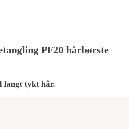
etangling PF20 hårbørste
 langt tykt hår.
ig
ende