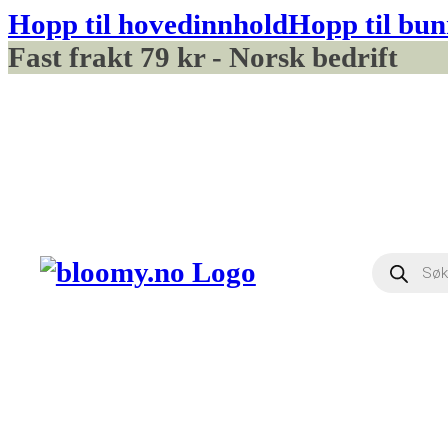
Hopp til hovedinnhold
Hopp til bun
Fast frakt 79 kr - Norsk bedrift
Produ
searc