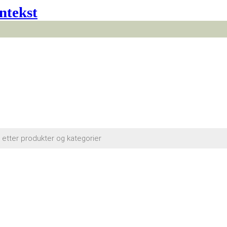
ntekst
cts
h