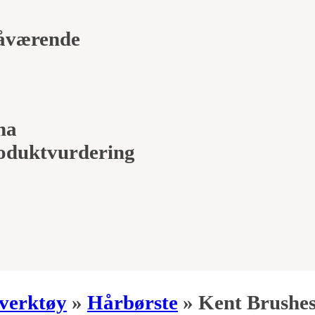
nåværende
na
roduktvurdering
verktøy
»
Hårbørste
»
Kent Brushes