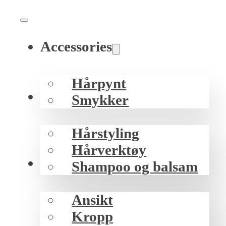
Accessories
Hårpynt
Hår
Smykker
Hårstyling
Hårverktøy
Hud
Shampoo og balsam
Ansikt
Kropp