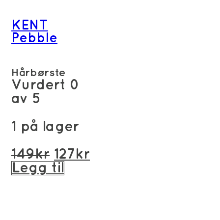
KENT
Pebble
Hårbørste
Vurdert
0
av 5
1 på lager
Opprinnelig
Nåværende
149
kr
127
kr
pris
pris
Legg til
var:
er:
149kr.
127kr.