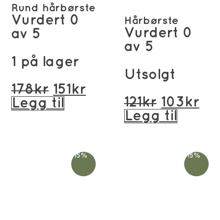
Rund hårbørste
Vurdert
0
Hårbørste
Vurdert
0
av 5
av 5
1 på lager
Utsolgt
Opprinnelig
Nåværende
178
kr
151
kr
Opprinn
Nå
121
kr
103
kr
pris
pris
Legg til
pris
pri
Legg til
var:
er:
var:
er:
178kr.
151kr.
121kr.
103
-15%
-15%