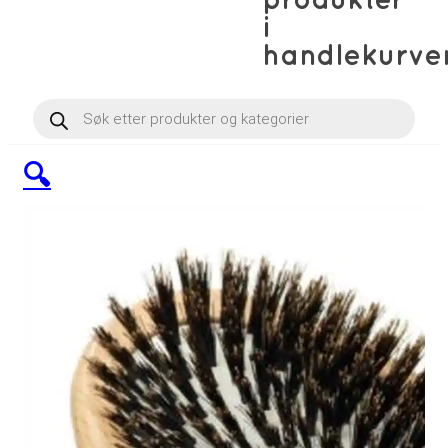
produkter
i
handlekurve
Products
search
🔍