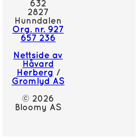
632
2827
Hunndalen
Org. nr. 927
657 236
Nettside av
Håvard
Herberg
/
Gromlyd AS
© 2026
Bloomy AS